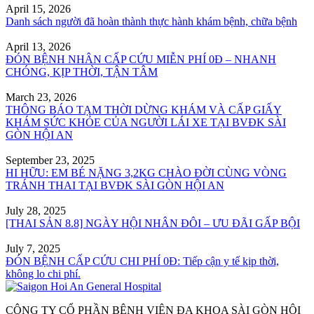
April 15, 2026
Danh sách người đã hoàn thành thực hành khám bệnh, chữa bệnh
April 13, 2026
ĐÓN BỆNH NHÂN CẤP CỨU MIỄN PHÍ 0Đ – NHANH
CHÓNG, KỊP THỜI, TẬN TÂM
March 23, 2026
THÔNG BÁO TẠM THỜI DỪNG KHÁM VÀ CẤP GIẤY
KHÁM SỨC KHỎE CỦA NGƯỜI LÁI XE TẠI BVĐK SÀI
GÒN HỘI AN
September 23, 2025
HI HỮU: EM BÉ NẶNG 3,2KG CHÀO ĐỜI CÙNG VÒNG
TRÁNH THAI TẠI BVĐK SÀI GÒN HỘI AN
July 28, 2025
[THAI SẢN 8.8] NGÀY HỘI NHÂN ĐÔI – ƯU ĐÃI GẤP BỘI
July 7, 2025
ĐÓN BỆNH CẤP CỨU CHI PHÍ 0Đ: Tiếp cận y tế kịp thời,
không lo chi phí.
CÔNG TY CỔ PHẦN BỆNH VIỆN ĐA KHOA SÀI GÒN HỘI