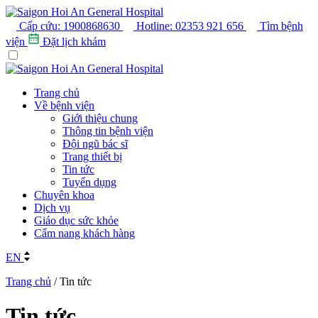
Cấp cứu:
1900868630
Hotline:
02353 921 656
Tìm bệnh
viện
Đặt lịch khám
Trang chủ
Về bệnh viện
Giới thiệu chung
Thông tin bệnh viện
Đội ngũ bác sĩ
Trang thiết bị
Tin tức
Tuyển dụng
Chuyên khoa
Dịch vụ
Giáo dục sức khỏe
Cẩm nang khách hàng
EN
Trang chủ
/
Tin tức
Tin tức