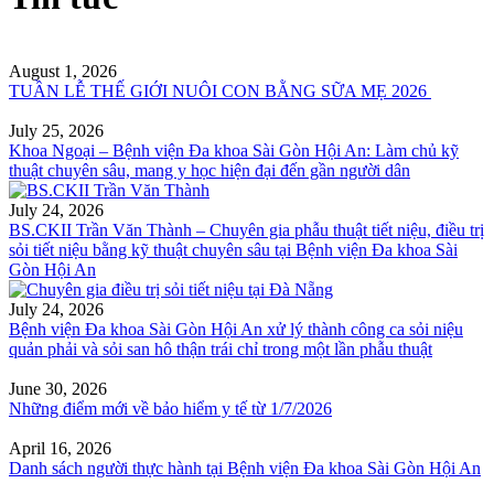
August 1, 2026
TUẦN LỄ THẾ GIỚI NUÔI CON BẰNG SỮA MẸ 2026
July 25, 2026
Khoa Ngoại – Bệnh viện Đa khoa Sài Gòn Hội An: Làm chủ kỹ
thuật chuyên sâu, mang y học hiện đại đến gần người dân
July 24, 2026
BS.CKII Trần Văn Thành – Chuyên gia phẫu thuật tiết niệu, điều trị
sỏi tiết niệu bằng kỹ thuật chuyên sâu tại Bệnh viện Đa khoa Sài
Gòn Hội An
July 24, 2026
Bệnh viện Đa khoa Sài Gòn Hội An xử lý thành công ca sỏi niệu
quản phải và sỏi san hô thận trái chỉ trong một lần phẫu thuật
June 30, 2026
Những điểm mới về bảo hiểm y tế từ 1/7/2026
April 16, 2026
Danh sách người thực hành tại Bệnh viện Đa khoa Sài Gòn Hội An