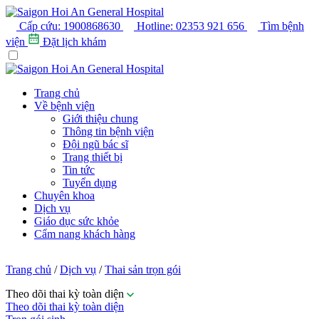
Cấp cứu:
1900868630
Hotline:
02353 921 656
Tìm bệnh
viện
Đặt lịch khám
Trang chủ
Về bệnh viện
Giới thiệu chung
Thông tin bệnh viện
Đội ngũ bác sĩ
Trang thiết bị
Tin tức
Tuyển dụng
Chuyên khoa
Dịch vụ
Giáo dục sức khỏe
Cẩm nang khách hàng
Trang chủ
/
Dịch vụ
/
Thai sản trọn gói
Theo dõi thai kỳ toàn diện
Theo dõi thai kỳ toàn diện