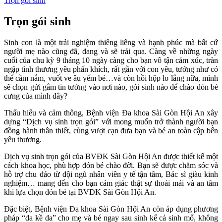
Trọn gói sinh
Trọn gói sinh
Sinh con là một trải nghiệm thiêng liêng và hạnh phúc mà bất cứ
người mẹ nào cũng đã, đang và sẽ trải qua. Càng về những ngày
cuối của chu kỳ 9 tháng 10 ngày càng cho bạn vô tận cảm xúc, tràn
ngập tình thương yêu phấn khích, rất gần với con yêu, tưởng như có
thể cầm nắm, vuốt ve âu yếm bé…và còn hồi hộp lo lắng nữa, mình
sẽ chọn gửi gắm tin tưởng vào nơi nào, gói sinh nào để chào đón bé
cưng của mình đây?
Thấu hiểu và cảm thông, Bệnh viện Đa khoa Sài Gòn Hội An xây
dựng “Dịch vụ sinh trọn gói” với mong muốn trở thành người bạn
đồng hành thân thiết, cùng vượt cạn đưa bạn và bé an toàn cập bến
yêu thương.
Dịch vụ sinh trọn gói của BVĐK Sài Gòn Hội An được thiết kế một
cách khoa học, phù hợp đón bé chào đời. Bạn sẽ được chăm sóc và
hỗ trợ chu đáo từ đội ngũ nhân viên y tế tận tâm, Bác sĩ giàu kinh
nghiệm… mang đến cho bạn cảm giác thật sự thoải mái và an tâm
khi lựa chọn đón bé tại BVĐK Sài Gòn Hội An.
Đặc biệt, Bệnh viện Đa khoa Sài Gòn Hội An còn áp dụng phương
pháp “da kề da” cho mẹ và bé ngay sau sinh kể cả sinh mổ, không