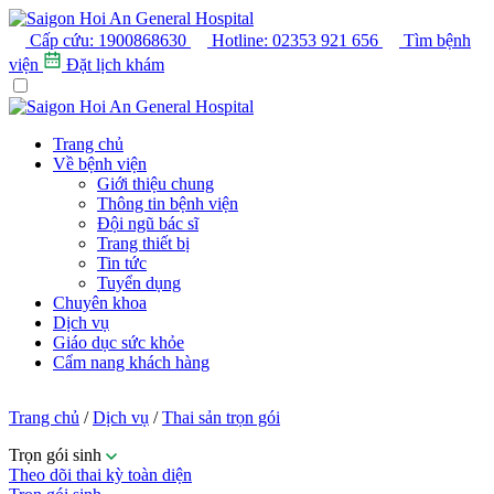
Cấp cứu:
1900868630
Hotline:
02353 921 656
Tìm bệnh
viện
Đặt lịch khám
Trang chủ
Về bệnh viện
Giới thiệu chung
Thông tin bệnh viện
Đội ngũ bác sĩ
Trang thiết bị
Tin tức
Tuyển dụng
Chuyên khoa
Dịch vụ
Giáo dục sức khỏe
Cẩm nang khách hàng
Trang chủ
/
Dịch vụ
/
Thai sản trọn gói
Trọn gói sinh
Theo dõi thai kỳ toàn diện