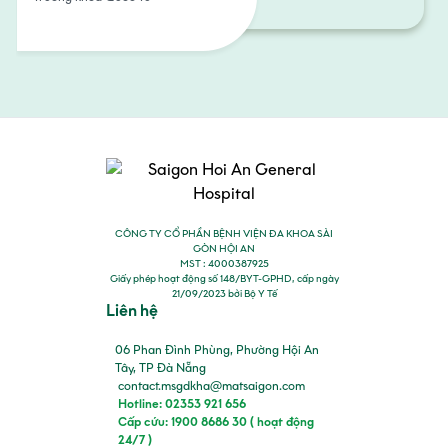
CÔNG TY CỔ PHẦN BỆNH VIỆN ĐA KHOA SÀI
GÒN HỘI AN
MST : 4000387925
Giấy phép hoạt động số 148/BYT-GPHD, cấp ngày
21/09/2023 bởi Bộ Y Tế
Liên hệ
06 Phan Đình Phùng, Phường Hội An
Tây, TP Đà Nẵng
contact.msgdkha@matsaigon.com
Hotline: 02353 921 656
Cấp cứu: 1900 8686 30 ( hoạt động
24/7 )