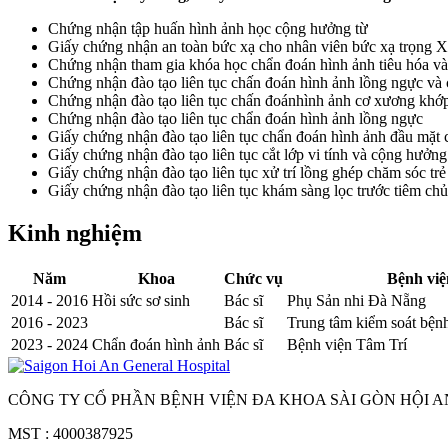
Chứng nhận tập huấn hình ảnh học cộng hưởng từ
Giấy chứng nhận an toàn bức xạ cho nhân viên bức xạ trọng 
Chứng nhận tham gia khóa học chẩn đoán hình ảnh tiêu hóa v
Chứng nhận đào tạo liên tục chấn đoán hình ảnh lồng ngực v
Chứng nhận đào tạo liên tục chấn đoánhình ảnh cơ xương khớ
Chứng nhận đào tạo liên tục chẩn đoán hình ảnh lồng ngực
Giấy chứng nhận đào tạo liên tục chẩn đoán hình ảnh đầu mặt 
Giấy chứng nhận đào tạo liên tục cắt lớp vi tính và cộng hưởng
Giấy chứng nhận đào tạo liên tục xử trí lồng ghép chăm sóc tr
Giấy chứng nhận đào tạo liên tục khám sàng lọc trước tiêm chủ
Kinh nghiệm
Năm
Khoa
Chức vụ
Bệnh việ
2014 - 2016
Hồi sức sơ sinh
Bác sĩ
Phụ Sản nhi Đà Nẵng
2016 - 2023
Bác sĩ
Trung tâm kiểm soát bện
2023 - 2024
Chẩn đoán hình ảnh
Bác sĩ
Bệnh viện Tâm Trí
CÔNG TY CỔ PHẦN BỆNH VIỆN ĐA KHOA SÀI GÒN HỘI A
MST : 4000387925