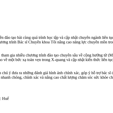
 đào tạo bài cùng quá trình học tập và cập nhật chuyên ngành liên tục
ơng trình Bác sĩ Chuyên khoa Tôi nâng cao năng lực chuyên môn trong 
 tham gia nhiều chương trình đào tạo chuyên sâu về cộng hưởng từ (MRI
o về một bức xạ toàn vẹn trong X-quang và cập nhật kiến ​​thức liên t
luôn chú ý đưa ra những đánh giá hình ảnh chính xác, góp ý hỗ trợ bác 
 nhanh chóng, chính xác và nâng cao chất lượng chăm sóc sức khỏe ch
ọc Huế