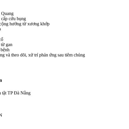
X Quang
à cấp cứu bụng
à cộng hưởng từ xương khớp
p
cổ
 từ gan
ẻ bệnh
ng và theo dõi, xử trí phản ứng sau tiêm chủng
n
h tật TP Đà Nẵng
N