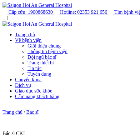
Cấp cứu:
1900868630
Hotline:
02353 921 656
Tìm bệnh vi
Trang chủ
Về bệnh viện
Giới thiệu chung
Thông tin bệnh viện
Đội ngũ bác sĩ
Trang thiết bị
Tin tức
Tuyển dụng
Chuyên khoa
Dịch vụ
Giáo dục sức khỏe
Cẩm nang khách hàng
Trang chủ
/
Bác sĩ
Bác sĩ CKI