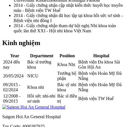
Universitair Kinderziekenhuis Koningin Fabiola
2014 - Giấy chứng nhận cập nhật kiến thức huyết học truyền
máu - Bệnh viện TW Huế
2014 - Giấy chứng nhận đã học tập tại khoa hồi sức sơ sinh -
Bệnh viện nhi đồng I
2014 - Giấy chứng nhận tham dự hội nghị Nhi khoa toàn
quốc làn thứ XXI - Hội nhi khoa Việt Nam
Kinh nghiệm
Year
Department
Position
Hospital
2024 đến
Bác sĩ trưởng
Bệnh viện Đa khoa Sài
Khoa Nhi
nay
khoa
Gòn Hội An
Trưởng bộ
Bệnh viện Hoàn Mỹ Đà
20/05/2024
NICU
phận
Nẵng
09/2015 -
Bác sỹ nhi
Bệnh viện Hoàn Mỹ Đà
Khoa nhi
02/2024
khoa
Nẵng
12/2008 -
Hồi sức nhi-nhi
Bác sĩ điều
Bệnh viện TW Huế
09/2015
sơ sinh
trị
Saigon Hoi An General Hospital
Tax Code: 4000387925