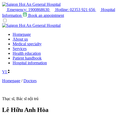
Emergency:
1900868630
Hotline:
02353 921 656
Hospital
Information
Book an appointment
Homepage
About us
Medical specialty
Services
Health education
Patient handbook
Hospital information
VI
Homepage
/
Doctors
Thạc sĩ, Bác sĩ nội trú
Lê Hữu Anh Hòa