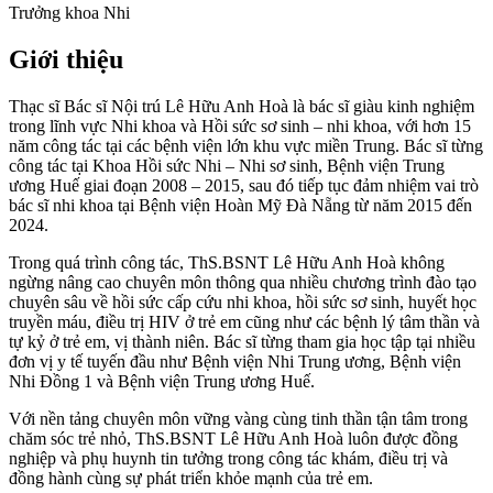
Trưởng khoa Nhi
Giới thiệu
Thạc sĩ Bác sĩ Nội trú Lê Hữu Anh Hoà là bác sĩ giàu kinh nghiệm
trong lĩnh vực Nhi khoa và Hồi sức sơ sinh – nhi khoa, với hơn 15
năm công tác tại các bệnh viện lớn khu vực miền Trung. Bác sĩ từng
công tác tại Khoa Hồi sức Nhi – Nhi sơ sinh, Bệnh viện Trung
ương Huế giai đoạn 2008 – 2015, sau đó tiếp tục đảm nhiệm vai trò
bác sĩ nhi khoa tại Bệnh viện Hoàn Mỹ Đà Nẵng từ năm 2015 đến
2024.
Trong quá trình công tác, ThS.BSNT Lê Hữu Anh Hoà không
ngừng nâng cao chuyên môn thông qua nhiều chương trình đào tạo
chuyên sâu về hồi sức cấp cứu nhi khoa, hồi sức sơ sinh, huyết học
truyền máu, điều trị HIV ở trẻ em cũng như các bệnh lý tâm thần và
tự kỷ ở trẻ em, vị thành niên. Bác sĩ từng tham gia học tập tại nhiều
đơn vị y tế tuyến đầu như Bệnh viện Nhi Trung ương, Bệnh viện
Nhi Đồng 1 và Bệnh viện Trung ương Huế.
Với nền tảng chuyên môn vững vàng cùng tinh thần tận tâm trong
chăm sóc trẻ nhỏ, ThS.BSNT Lê Hữu Anh Hoà luôn được đồng
nghiệp và phụ huynh tin tưởng trong công tác khám, điều trị và
đồng hành cùng sự phát triển khỏe mạnh của trẻ em.