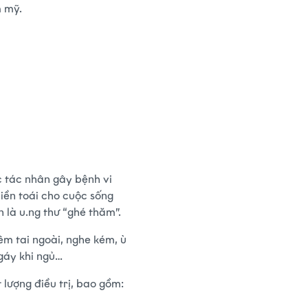
m mỹ.
c tác nhân gây bệnh vi
hiền toái cho cuộc sống
 là u.ng thư “ghé thăm”.
êm tai ngoài, nghe kém, ù
ngáy khi ngủ…
lượng điều trị, bao gồm: