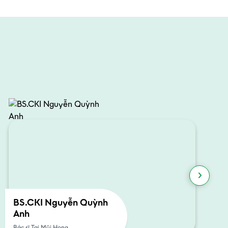
BS.CKI Nguyễn Quỳnh
Anh
Bác sĩ Tai Mũi Họng