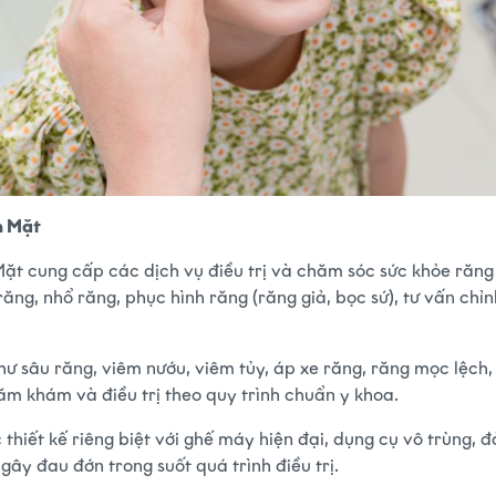
m Mặt
 cung cấp các dịch vụ điều trị và chăm sóc sức khỏe răng
i răng, nhổ răng, phục hình răng (răng giả, bọc sứ), tư vấn chỉ
ư sâu răng, viêm nướu, viêm tủy, áp xe răng, răng mọc lệch
m khám và điều trị theo quy trình chuẩn y khoa.
thiết kế riêng biệt với ghế máy hiện đại, dụng cụ vô trùng,
gây đau đớn trong suốt quá trình điều trị.