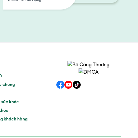
ủ
ệu chung
 sức khỏe
khoa
g khách hàng