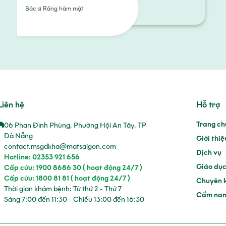
Bác sĩ Răng hàm mặt
Liên hệ
Hỗ trợ
Trang ch
06 Phan Đình Phùng, Phường Hội An Tây, TP
Đà Nẵng
Giới thi
contact.msgdkha@matsaigon.com
Dịch vụ
Hotline: 02353 921 656
Giáo dục
Cấp cứu: 1900 8686 30 ( hoạt động 24/7 )
Cấp cứu: 1800 81 81 ( hoạt động 24/7 )
Chuyên 
Thời gian khám bệnh: Từ thứ 2 - Thứ 7
Cẩm nan
Sáng 7:00 đến 11:30 - Chiều 13:00 đến 16:30