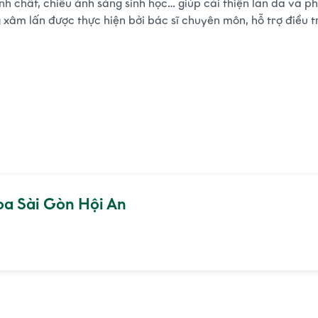
inh chất, chiếu ánh sáng sinh học… giúp cải thiện làn da và 
âm lấn được thực hiện bởi bác sĩ chuyên môn, hỗ trợ điều tr
oa Sài Gòn Hội An