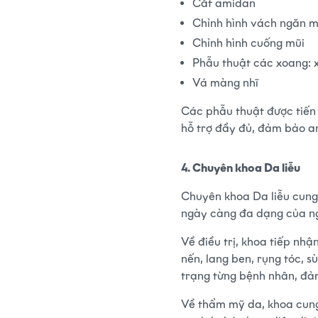
Cắt amidan
Chỉnh hình vách ngăn m
Chỉnh hình cuống mũi
Phẫu thuật các xoang: 
Vá màng nhĩ
Các phẫu thuật được tiến 
hỗ trợ đầy đủ, đảm bảo an
4. Chuyên khoa Da liễu
Chuyên khoa Da liễu cung
ngày càng đa dạng của ng
Về điều trị, khoa tiếp nh
nến, lang ben, rụng tóc, s
trạng từng bệnh nhân, đả
Về thẩm mỹ da, khoa cung 