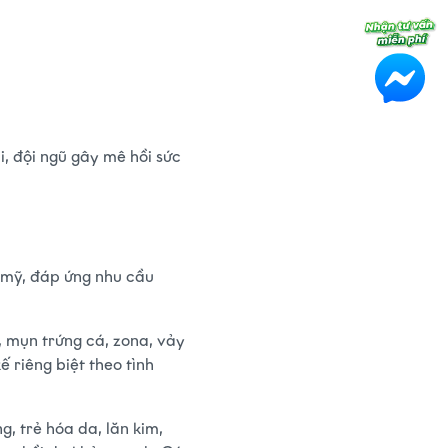
i, đội ngũ gây mê hồi sức
 mỹ, đáp ứng nhu cầu
, mụn trứng cá, zona, vảy
 riêng biệt theo tình
, trẻ hóa da, lăn kim,