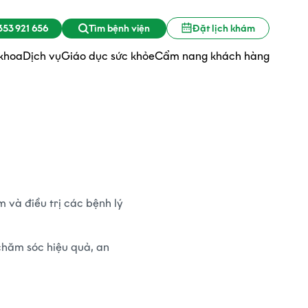
53 921 656
Tìm bệnh viện
Đặt lịch khám
khoa
Dịch vụ
Giáo dục sức khỏe
Cẩm nang khách hàng
 và điều trị các bệnh lý
chăm sóc hiệu quả, an