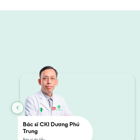
Bác sĩ CKI Dương Phú
Trung
Bác sĩ da liễu