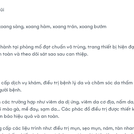
ũi
xoang sàng, xoang hàm, xoang trán, xoang bướm
hành tại phòng mổ đạt chuẩn vô trùng, trang thiết bị hiện đạ
 toàn và theo dõi sát sao sau can thiệp.
 cấp dịch vụ khám, điều trị bệnh lý da và chăm sóc da thẩm
ười bệnh.
ận các trường hợp như viêm da dị ứng, viêm da cơ địa, nấm da
ùi mào gà, mề đay, sạm da… Các phác đồ điều trị được thiết kế
m bảo hiệu quả và an toàn.
cấp các liệu trình như: điều trị mụn, sẹo mụn, nám, tàn nhang