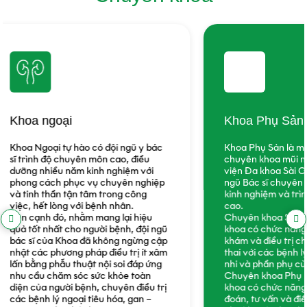
Khoa Phụ Sản
Khoa quốc
Khoa Phụ Sản là một trong những
Khoa Quốc tế 
chuyên khoa mũi nhọn của Bệnh
dưỡng nước n
viện Đa khoa Sài Gòn Hội An với đội
viên chuyên n
ngũ Bác sĩ chuyên khoa Sản giàu
sàng đáp ứng
kinh nghiệm và trình độ chuyên môn
khỏe của khá
cao.
Tự hào cung 
Chuyên khoa Sản khoa là chuyên
điều trị theo
khoa có chức năng theo dõi thai kỳ,
nước tiên tiế
khám và điều trị cho phụ nữ mang
chuyên môn c
thai với các bệnh lý đi kèm của thai
chăm sóc toà
nhi và phần phụ của thai.
Hỗ trợ bảo lãn
Chuyên khoa Phụ khoa là chuyên
thông qua mạn
khoa có chức năng khám, chẩn
hiểm toàn cầu
đoán, tư vấn và điều trị các bệnh lý
du lịch quốc 