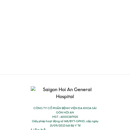
CÔNG TY CỔ PHẦN BỆNH VIỆN ĐA KHOA SÀI
GÒN HỘI AN
MST : 4000387925
Giấy phép hoạt động số 148/BYT-GPHD, cấp ngày
21/09/2023 bởi Bộ Y Tế