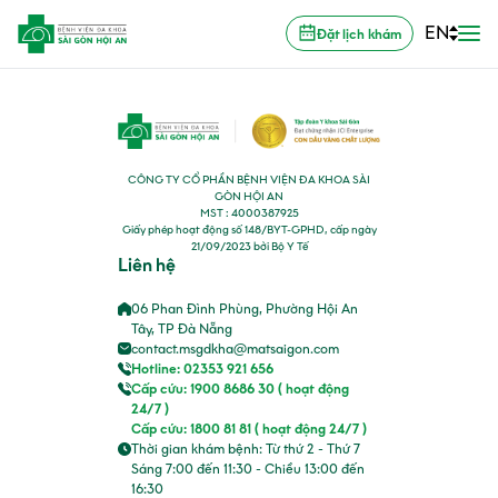
EN
Đặt lịch khám
CÔNG TY CỔ PHẦN BỆNH VIỆN ĐA KHOA SÀI
GÒN HỘI AN
MST : 4000387925
Giấy phép hoạt động số 148/BYT-GPHD, cấp ngày
21/09/2023 bởi Bộ Y Tế
Liên hệ
06 Phan Đình Phùng, Phường Hội An
Tây, TP Đà Nẵng
contact.msgdkha@matsaigon.com
Hotline: 02353 921 656
Cấp cứu: 1900 8686 30 ( hoạt động
24/7 )
Cấp cứu: 1800 81 81 ( hoạt động 24/7 )
Thời gian khám bệnh: Từ thứ 2 - Thứ 7
Sáng 7:00 đến 11:30 - Chiều 13:00 đến
16:30