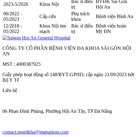
Bác sĩ điều
BVĐK Sài Gòn
2023-5/2026
Khoa Nội
trị
Hội An
06/2022 -
Phụ trách
Cấp cứu
Bệnh viện Bình An
05/2023
khoa
12/2018 -
Khoa Nội tim
Bác sĩ điều
Bệnh viện hoàn
05/2022
mạch
trị
Mỹ ĐN
CÔNG TY CỔ PHẦN BỆNH VIỆN ĐA KHOA SÀI GÒN HỘI
AN
MST : 4000387925
Giấy phép hoạt động số 148/BYT-GPHD, cấp ngày 21/09/2023 bởi
Bộ Y Tế
Liên hệ
06 Phan Đình Phùng, Phường Hội An Tây, TP Đà Nẵng
contact.msgdkha@matsaigon.com