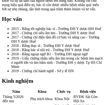
khỏe và sự an tâm của người bệnh lên hàng đầu. Không chỉ chú
trọng hiệu quả điều trị, bác sĩ còn được nhiều bệnh nhân quý mến
bởi sự nhẹ nhàng, tận tình trong quá trình thăm khám và tư vấn.
Học vấn
2015 - Bằng tốt nghiệp bác sĩ - Trường ĐH Y dược-ĐH Huế
2017 - Chứng chỉ siêu âm tim - Trường ĐH Y dược Huế
2017 - Chứng chỉ điện tâm đồ cơ bản và nâng cao - Trường
ĐH Y dược Huế
2018 - Bằng thạc sĩ - Trường ĐH Y dược Huế
2018 - Bằng bác sĩ nội trú - Trường ĐH Y dược Huế
2018 - Bằng ngoại ngữ B1 - Trường ĐH ngoại ngữ
2019 - Giấy chứng nhận siêu âm tim trong các bệnh tim mạch
ỏ người lớn và tim bẩm sinh - Trường ĐH y dược Tp Hồ Chí
Minh
2019 - Chứng chỉ hành nghề - Sở y tế ĐN
Kinh nghiệm
Năm
Khoa
Chức vụ
Bệnh viện
Tháng 5/2026
BVĐK Sài Gòn
Phụ trách khoa
Khoa Nội
đến nay
Hội An