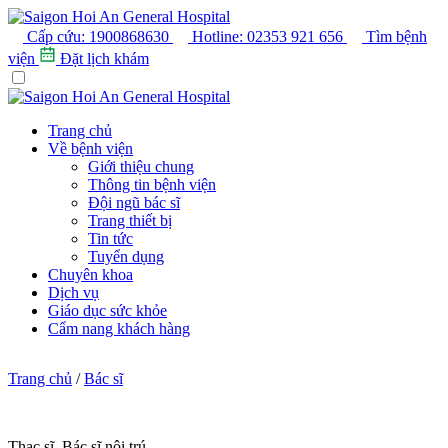
Cấp cứu:
1900868630
Hotline:
02353 921 656
Tìm bệnh
viện
Đặt lịch khám
Trang chủ
Về bệnh viện
Giới thiệu chung
Thông tin bệnh viện
Đội ngũ bác sĩ
Trang thiết bị
Tin tức
Tuyển dụng
Chuyên khoa
Dịch vụ
Giáo dục sức khỏe
Cẩm nang khách hàng
Trang chủ
/
Bác sĩ
Thạc sĩ, Bác sĩ nội trú