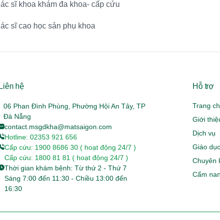
ác sĩ khoa khám đa khoa- cấp cứu
ác sĩ cao học sản phụ khoa
Liên hệ
Hỗ trợ
Trang c
06 Phan Đình Phùng, Phường Hội An Tây, TP
Đà Nẵng
Giới thi
contact.msgdkha@matsaigon.com
Dịch vụ
Hotline: 02353 921 656
Giáo dục
Cấp cứu: 1900 8686 30 ( hoạt động 24/7 )
Cấp cứu: 1800 81 81 ( hoạt động 24/7 )
Chuyên 
Thời gian khám bệnh: Từ thứ 2 - Thứ 7
Cẩm nan
Sáng 7:00 đến 11:30 - Chiều 13:00 đến
16:30