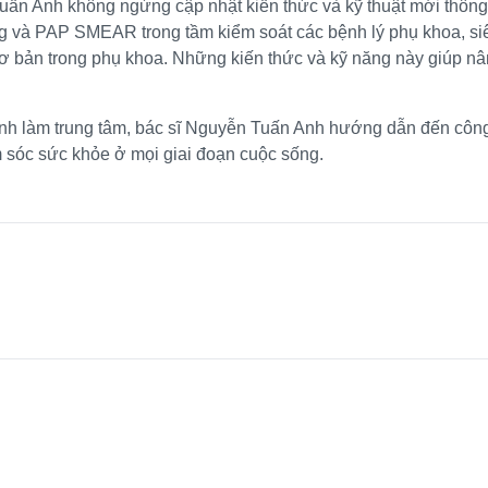
Tuấn Anh không ngừng cập nhật kiến ​​thức và kỹ thuật mới thôn
cung và PAP SMEAR trong tầm kiểm soát các bệnh lý phụ khoa, si
ơ bản trong phụ khoa. Những kiến ​​thức và kỹ năng này giúp nâ
 bệnh làm trung tâm, bác sĩ Nguyễn Tuấn Anh hướng dẫn đến côn
sóc sức khỏe ở mọi giai đoạn cuộc sống.