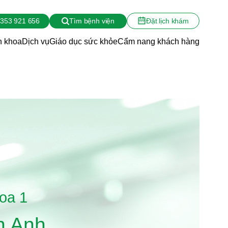
353 921 656
Tìm bệnh viện
Đặt lịch khám
 khoa
Dịch vụ
Giáo dục sức khỏe
Cẩm nang khách hàng
oa 1
n Anh