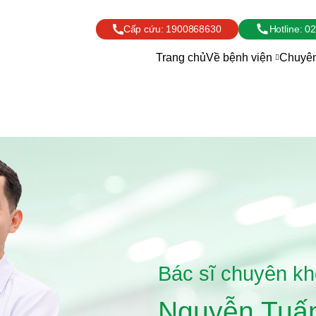
Cấp cứu:
1900868630
Hotline:
02
Trang chủ
Về bệnh viện
Chuyên
Bác sĩ chuyên kh
Nguyễn Tuấ