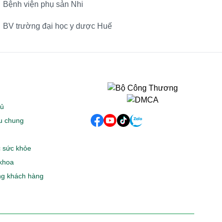
Bệnh viện phụ sản Nhi
BV trường đại học y dược Huế
hủ
ệu chung
 sức khỏe
khoa
g khách hàng