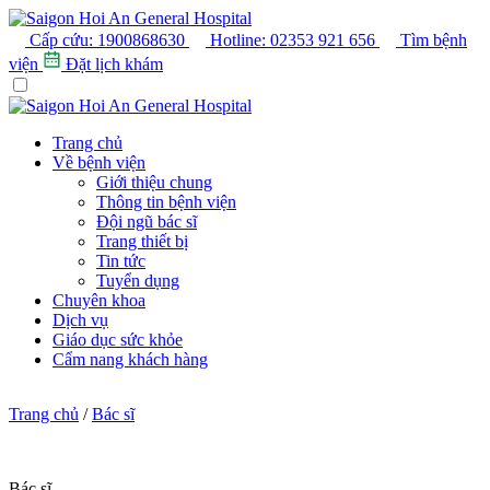
Cấp cứu:
1900868630
Hotline:
02353 921 656
Tìm bệnh
viện
Đặt lịch khám
Trang chủ
Về bệnh viện
Giới thiệu chung
Thông tin bệnh viện
Đội ngũ bác sĩ
Trang thiết bị
Tin tức
Tuyển dụng
Chuyên khoa
Dịch vụ
Giáo dục sức khỏe
Cẩm nang khách hàng
Trang chủ
/
Bác sĩ
Bác sĩ