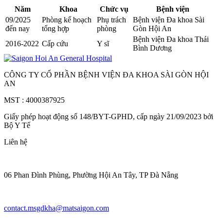
Năm
Khoa
Chức vụ
Bệnh viện
09/2025
Phòng kế hoạch
Phụ trách
Bệnh viện Đa khoa Sài
đến nay
tổng hợp
phòng
Gòn Hội An
Bệnh viện Đa khoa Thái
2016-2022
Cấp cứu
Y sĩ
Bình Dương
CÔNG TY CỔ PHẦN BỆNH VIỆN ĐA KHOA SÀI GÒN HỘI
AN
MST : 4000387925
Giấy phép hoạt động số 148/BYT-GPHD, cấp ngày 21/09/2023 bởi
Bộ Y Tế
Liên hệ
06 Phan Đình Phùng, Phường Hội An Tây, TP Đà Nẵng
contact.msgdkha@matsaigon.com