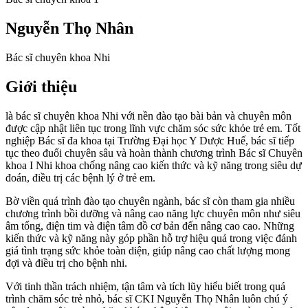
Nguyễn Thọ Nhân
Bác sĩ chuyên khoa Nhi
Giới thiệu
là bác sĩ chuyên khoa Nhi với nền đào tạo bài bản và chuyên môn
được cập nhật liên tục trong lĩnh vực chăm sóc sức khỏe trẻ em. Tốt
nghiệp Bác sĩ đa khoa tại Trường Đại học Y Dược Huế, bác sĩ tiếp
tục theo đuổi chuyên sâu và hoàn thành chương trình Bác sĩ Chuyên
khoa I Nhi khoa chống nâng cao kiến ​​thức và kỹ năng trong siêu dự
đoán, điều trị các bệnh lý ở trẻ em.
Bờ viền quá trình đào tạo chuyên ngành, bác sĩ còn tham gia nhiều
chương trình bồi dưỡng và nâng cao năng lực chuyên môn như siêu
âm tổng, điện tim và điện tâm đồ cơ bản đến nâng cao cao. Những
kiến ​​thức và kỹ năng này góp phần hỗ trợ hiệu quả trong việc đánh
giá tình trạng sức khỏe toàn diện, giúp nâng cao chất lượng mong
đợi và điều trị cho bệnh nhi.
Với tinh thần trách nhiệm, tận tâm và tích lũy hiểu biết trong quá
trình chăm sóc trẻ nhỏ, bác sĩ CKI Nguyễn Thọ Nhân luôn chú ý