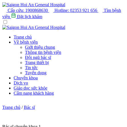
Cấp cứu:
1900868630
Hotline:
02353 921 656
Tìm bệnh
viện
Đặt lịch khám
Trang chủ
Về bệnh viện
Giới thiệu chung
Thông tin bệnh viện
Đội ngũ bác sĩ
Trang thiết bị
Tin tức
Tuyển dụng
Chuyên khoa
Dịch vụ
Giáo dục sức khỏe
Cẩm nang khách hàng
Trang chủ
/
Bác sĩ
Bác sĩ chuyên khoa 1